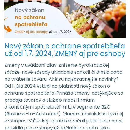
Nový zákon o ochrane spotrebiteľa
už od 1.7. 2024, ZMENY aj pre eshopy
Zmeny v uvádzaní zliav, zníženie byrokratickej
záťaže, nové zásady ukladania sankcií či dlhšia doba
na vrátenie tovaru. Aké sú najzásadnejšie novinky?
Od 1. júla 2024 vstúpi do platnosti nový zákon o
ochrane spotrebiteľa. Prináša zmeny, dotýkajúce sa
predaja tovarov a služieb medzi firmami
a konečnými spotrebiteľmi t.j v segmente B2C
(Business-to-Customer). Viacero noviniek sa týka aj
e-shopov. V Českej republike začali platiť tieto nové
pravidlá pre e-shopy už začiatkom tohto roka.