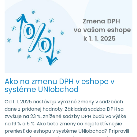
Ako na zmenu DPH v eshope v
systéme UNIobchod
Od 1. 1. 2025 nastávajú výrazné zmeny v sadzbách
dane z pridanej hodnoty. Základná sadzba DPH sa
zvyšuje na 23 %, znížené sadzby DPH budú vo výške
na 19 % a 5 %. Ako tieto zmeny čo najefektívnejšie
preniesť do eshopu v systéme UNiobchod? Pripravili