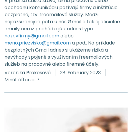
V praxi sa často stáva, že na pracovnú alebo
obchodnú komunikáciu požívajú firmy a inštitúcie
bezplatné, tzv. freemailové služby. Medzi
najrozšírenejšie patrí u nás Gmail a tak aj oficiálne
emaily neraz prichádzajú z adries typu:
nazovfirmy@gmail.com
alebo
meno.priezvisko@gmail.com
a pod.. Na príklade
bezplatných Gmail adries si ukážeme riziká a
nevýhody spojené s využívaním freemailových
služieb na pracovné alebo firemné účely.
Veronika Prokešová
28. February 2023
Minút čítania: 7