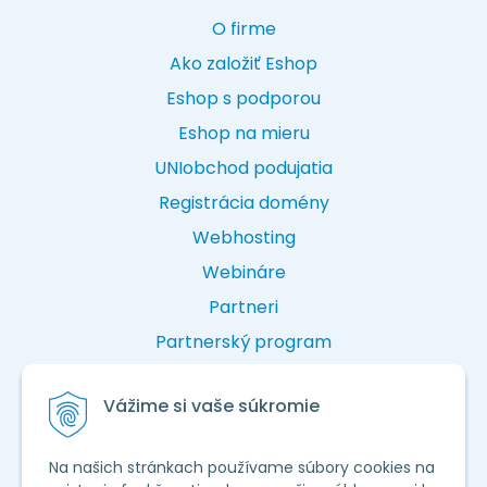
O firme
Ako založiť Eshop
Eshop s podporou
Eshop na mieru
UNIobchod podujatia
Registrácia domény
Webhosting
Webináre
Partneri
Partnerský program
NEWSLETTER
Vážime si vaše súkromie
Dostávajte najnovšie informácie pre weby a eshopy.
Prihláste sa na odber newslettera WEBYnews
Na našich stránkach používame súbory cookies na