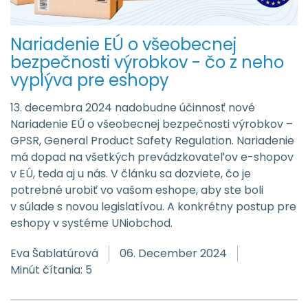
Nariadenie EÚ o všeobecnej
bezpečnosti výrobkov - čo z neho
vyplýva pre eshopy
13. decembra 2024 nadobudne účinnosť nové
Nariadenie EÚ o všeobecnej bezpečnosti výrobkov –
GPSR, General Product Safety Regulation. Nariadenie
má dopad na všetkých prevádzkovateľov e-shopov
v EÚ, teda aj u nás. V článku sa dozviete, čo je
potrebné urobiť vo vašom eshope, aby ste boli
v súlade s novou legislatívou. A konkrétny postup pre
eshopy v systéme UNiobchod.
Eva Šablatúrová
06. December 2024
Minút čítania: 5