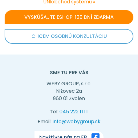
UNIobchod systému »
VYSKÚŠAJTE ESHOP: 100 DNÍ ZDARMA
CHCEM OSOBNÚ KONZULTÁCIU
SME TU PRE VÁS
WEBY GROUP, s.r.o.
Nižovec 2a
960 01 Zvolen
Tel:
045 222
1111
Email:
info@webygroup.sk
Navštívte nás na FB