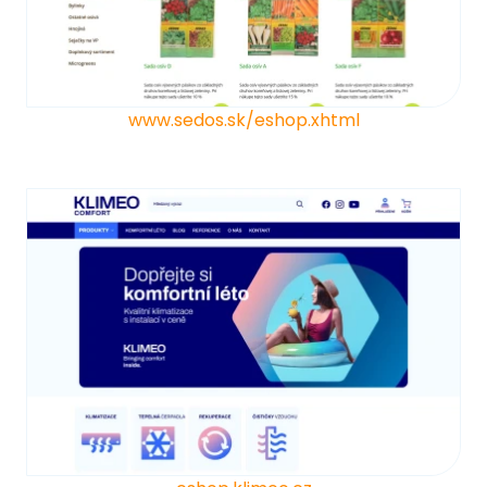
www.sedos.sk/eshop.xhtml