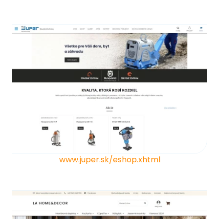
www.juper.sk/eshop.xhtml