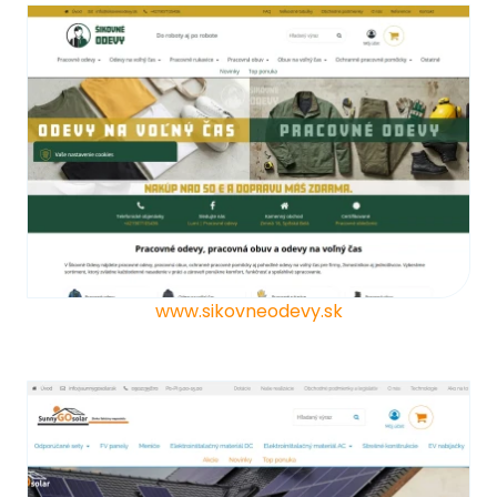
www.sikovneodevy.sk