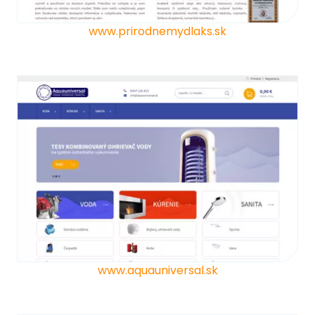
www.prirodnemydlaks.sk
www.aquauniversal.sk