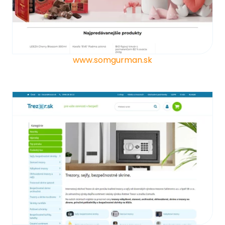
www.somgurman.sk